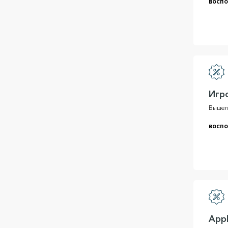
воспо
Игр
Вышел 
воспо
Appl