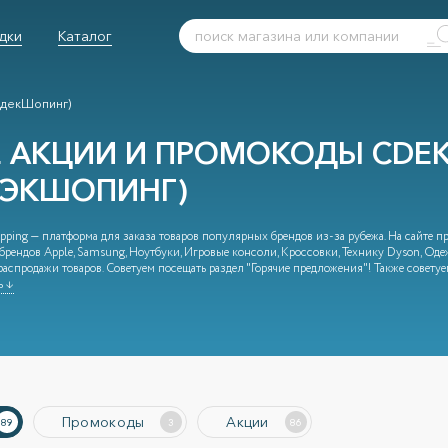
дки
Каталог
СдекШопинг)
Е АКЦИИ И ПРОМОКОДЫ CDEK
ДЭКШОПИНГ)
ping — платформа для заказа товаров популярных брендов из-за рубежа. На сайте пр
рендов Apple, Samsung, Ноутбуки, Игровые консоли, Кроссовки, Технику Dyson, Од
распродажи товаров. Советуем посещать раздел "Горячие предложения"! Также совету
ь ↓
Промокоды
Акции
89
3
86