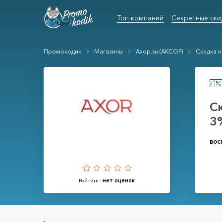
Топ компаний
Секретные ски
Промокодик
Магазины
Axop.su (АКСОР)
Скидка н
С
3
вос
Рейтинг:
нет оценок