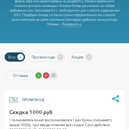
формы, ведь она ориентирована на разработку сбалансированного
питания для всех желающих. Готовые блюда рассчитаны на любые
требования, они производятся с необходимым для клиента содержанием
БЖУ. Подобрать блюда согласно своим предпочтениям вы сможете
самостоятельно на сайте компании, благодаря удобному калькулятору.
Готовые
...
Развернуть ↓
Все
Промокоды
Акции
5
1
4
Отзывы
0
0
0
ПРОМОКОД
Скидка 1000 руб
1 пользователь может воспользоваться 1 раз. Купон списывает с
заказа 1000р, при вводе отменяет все скидки Срок действия