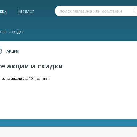
дки
Каталог
кции и скидки
АКЦИЯ
се акции и скидки
пользовались:
18 человек