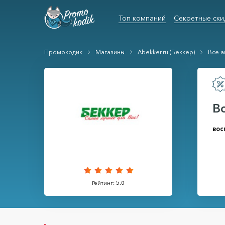
Топ компаний
Секретные ски
Промокодик
Магазины
Abekker.ru (Беккер)
Все а
В
вос
Рейтинг:
5.0