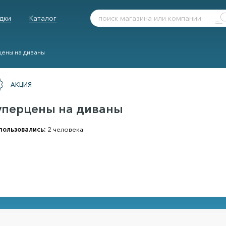
дки
Каталог
ены на диваны
АКЦИЯ
уперцены на диваны
пользовались:
2 человека