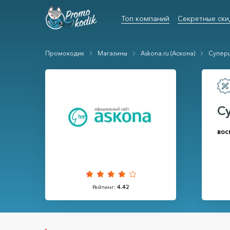
Топ компаний
Секретные ски
Промокодик
Магазины
Askona.ru (Аскона)
Суперц
С
вос
Рейтинг:
4.42