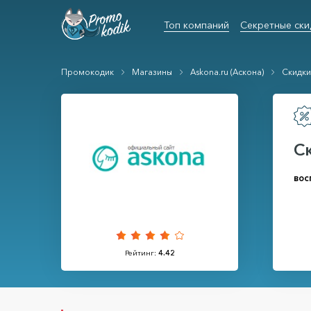
Топ компаний
Секретные ски
Промокодик
Магазины
Askona.ru (Аскона)
Скидк
С
вос
Рейтинг:
4.42