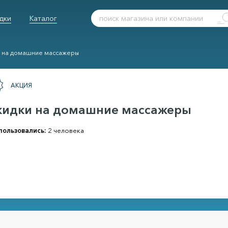
дки
Каталог
и на домашние массажеры
АКЦИЯ
кидки на домашние массажеры
пользовались:
2 человека