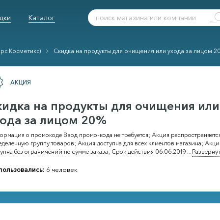
дки
Каталог
ерс Косметикс)
Скидка на продукты для очищения или ухода за лицом 2
АКЦИЯ
кидка на продукты для очищения или
хода за лицом 20%
ормация о промокоде Ввод промо-кода не требуется; Акция распространяетс
деленную группу товаров; Акция доступна для всех клиентов магазина; Акци
упна без ограничений по сумме заказа; Срок действия 06.06.2019
...
Развернут
пользовались:
6 человек