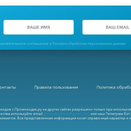
льзовательское соглашение и Условия обработки персональных данных
онтакты
Правила пользования
Политика обрабо
кодов с Промокодик.ру на других сайтах разрешено только при использо
ества используйте email:
promokodik.ru@gmail.com
или наш Телеграм-бот
зимается. Вся представленная информация носит справочный характер и 