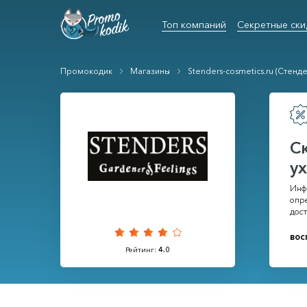
Топ компаний
Секретные ски
Промокодик
Магазины
Stenders-cosmetics.ru (Стенд
С
у
Инф
опре
дост
вос
Рейтинг:
4.0