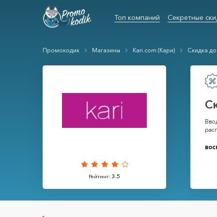
Топ компаний
Секретные ски
Промокодик
Магазины
Kari.com (Кари)
Скидка до
С
Ввод
рас
вос
Рейтинг:
3.5