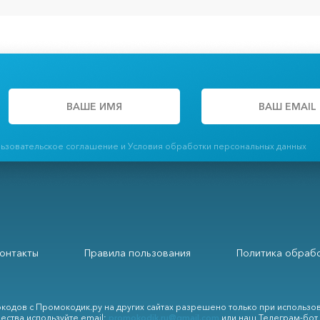
льзовательское соглашение и Условия обработки персональных данных
онтакты
Правила пользования
Политика обрабо
кодов с Промокодик.ру на других сайтах разрешено только при использо
ества используйте email:
promokodik.ru@gmail.com
или наш Телеграм-бот