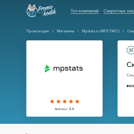
Топ компаний
Секретные ски
Промокодик
Магазины
Mpstats.io (МПСТАТС)
Ски
С
Скид
вос
Рейтинг:
5.0