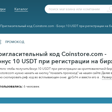
дки
Каталог
Пригласительный код Coinstore.com - Бонус 10 USDT при регистрации на 
ПРОМОКОД
ригласительный код Coinstore.com -
онус 10 USDT при регистрации на би
 того чтобы получить бонус 10 USDT при регистрации на криптовалютной би
store.com нужно нажать на кнопку "показать промокод" на нашем сайте. Далее 
о скопировать реф. код во всплывающем окне: gpGr14 и ввести его в
...
Развер
пользовались:
6 человек