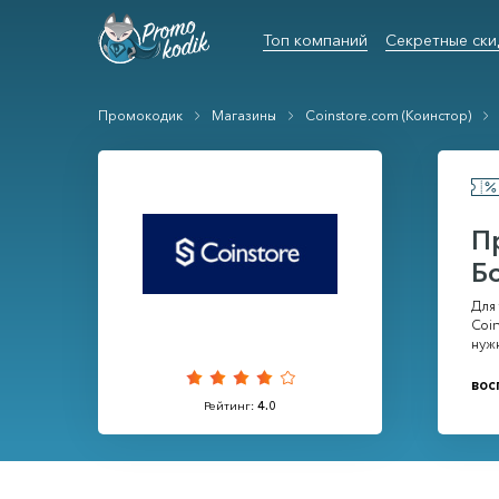
Топ компаний
Секретные ски
Промокодик
Магазины
Coinstore.com (Коинстор)
П
Б
Для
Coin
нужн
вос
Рейтинг:
4.0