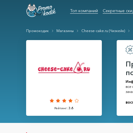
Топ компаний
Секретные ски
Промокодик
Магазины
Cheese-cake.ru (Чизкейк)
П
п
Инф
все 
зака
вос
Рейтинг:
3.6