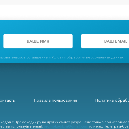
льзовательское соглашение и Условия обработки персональных данных
онтакты
Правила пользования
Политика обрабо
кодов с Промокодик.ру на других сайтах разрешено только при использо
ества используйте email:
promokodik.ru@gmail.com
или наш Телеграм-бот