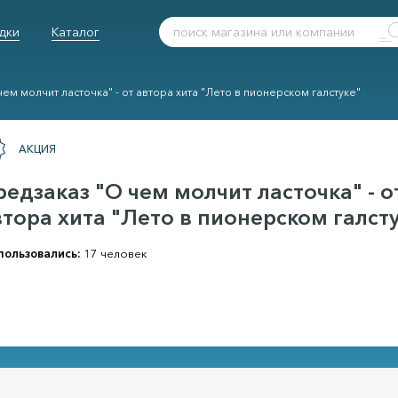
дки
Каталог
ем молчит ласточка" - от автора хита "Лето в пионерском галстуке"
АКЦИЯ
редзаказ "О чем молчит ласточка" - о
втора хита "Лето в пионерском галст
пользовались:
17 человек