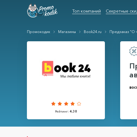
Топ компаний
Секретные ски
Промокодик
Магазины
Book24.ru
Предзаказ "О ч
П
а
вос
Рейтинг:
4.38