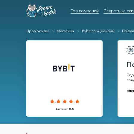
Топ компаний
Секретные ски
Промокодик
Магазины
Bybit.com (Байбит)
Получи
П
Пода
полу
вос
Рейтинг:
5.0