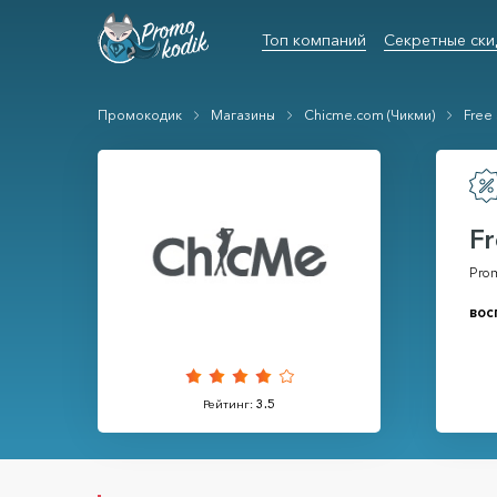
Топ компаний
Секретные ски
Промокодик
Магазины
Chicme.com (Чикми)
Free 
Fr
Prom
вос
Рейтинг:
3.5