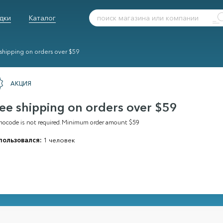
дки
Каталог
shipping on orders over $59
АКЦИЯ
ee shipping on orders over $59
ocode is not required. Minimum order amount $59
пользовался:
1 человек