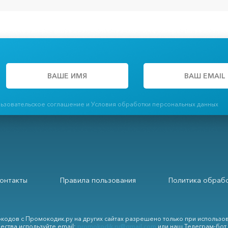
льзовательское соглашение и Условия обработки персональных данных
онтакты
Правила пользования
Политика обрабо
кодов с Промокодик.ру на других сайтах разрешено только при использо
ества используйте email:
promokodik.ru@gmail.com
или наш Телеграм-бот