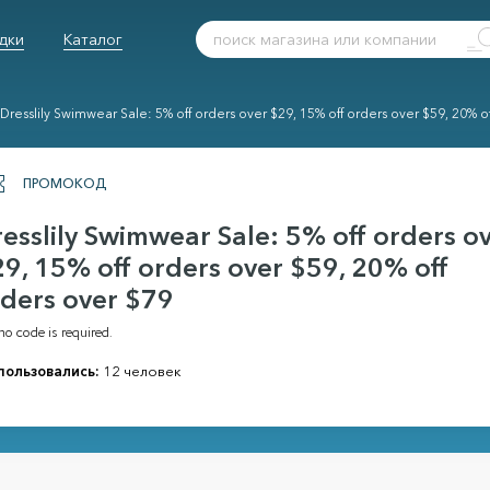
дки
Каталог
Dresslily Swimwear Sale: 5% off orders over $29, 15% off orders over $59, 20% o
ПРОМОКОД
esslily Swimwear Sale: 5% off orders o
9, 15% off orders over $59, 20% off
ders over $79
o code is required.
пользовались:
12 человек