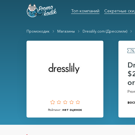
Топ компаний
Секретные ски
Промокодик
Магазины
Dresslily.com (Дресслили)
Dr
$2
or
Prom
вос
Рейтинг:
нет оценок