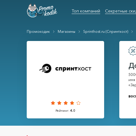
Топ компаний
Секретные ски
Промокодик
Магазины
Sprinthost.ru (Спринтхост)
Д
5000
имя 
«Зар
вос
Рейтинг:
4.0