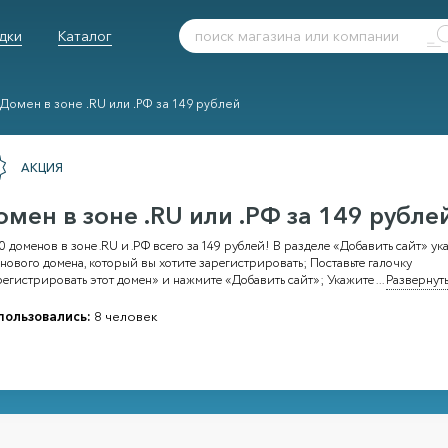
дки
Каталог
Домен в зоне .RU или .РФ за 149 рублей
АКЦИЯ
омен в зоне .RU или .РФ за 149 рубле
 доменов в зоне .RU и .РФ всего за 149 рублей! В разделе «Добавить сайт» ук
нового домена, который вы хотите зарегистрировать; Поставьте галочку
егистрировать этот домен» и нажмите «Добавить сайт»; Укажите
...
Развернуть
пользовались:
8 человек