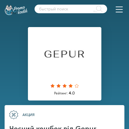
4.0
Рейтинг:
АКЦИЯ
Чесний кешбек від Gepur