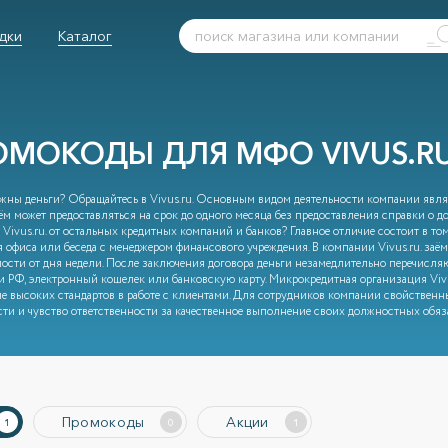
дки
Каталог
ОМОКОДЫ ДЛЯ МФО VIVUS.RU
жны деньги? Обращайтесь в Vivus.ru. Основным видом деятельности компании явля
ём может предоставляться на срок до одного месяца без предоставления справки о дох
Vivus.ru. от остальных кредитных компаний и банков? Главное отличие состоит в том
 офиса или беседа с менеджером финансового учреждения. В компании Vivus.ru. заём
ости от дня недели. После заключения договора деньги незамедлительно перечисляю
и РФ, электронный кошелек или банковскую карту. Микрокредитная организация Viv
е высоких стандартов в работе с клиентами. Для сотрудников компании свойствен
сти и чувство ответственности за качественное выполнение своих должностных обяз
Промокоды
Акции
1
0
1