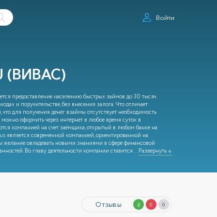
Войти
 (ВИВАС)
ется предоставление населению быстрых займов до 30 тысяч
одах и поручительстве, без внесения залога. Что отличает
, что для получения денег взаймы отсутствует необходимость
 можно оформить через интернет в любое время суток в
тся компанией на счет заёмщика, открытый в любом банке на
us является современной компанией, ориентированной на
ны желание овладевать новыми знаниями в сфере финансовой
анностей. Во главу деятельности компании ставится
...
Развернуть ↓
Отзывы
2
0
0