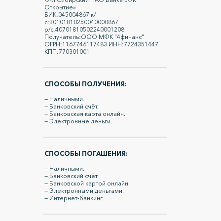
Открытие»
БИК:045004867 к/
с:30101810250040000867
р/с:40701810502240001208
Получатель:ООО МФК "4финанс"
ОГРН:1167746117483 ИНН:7724351447
КПП:770301001
СПОСОБЫ ПОЛУЧЕНИЯ:
— Наличными.
— Банковский счёт.
— Банковская карта онлайн.
— Электронные деньги.
СПОСОБЫ ПОГАШЕНИЯ:
— Наличными.
— Банковский счёт.
— Банковской картой онлайн.
— Электронными деньгами.
— Интернет-банкинг.