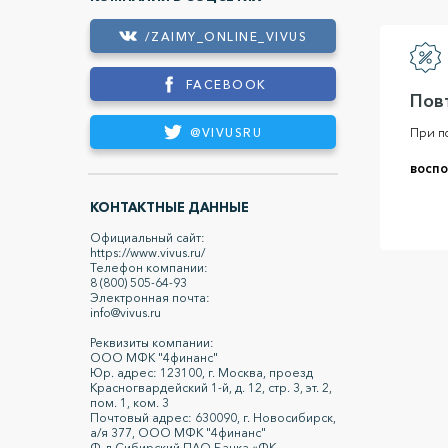
/ZAIMY_ONLINE_VIVUS
FACEBOOK
Пов
При по
@VIVUSRU
воспо
КОНТАКТНЫЕ ДАННЫЕ
Официальный сайт:
https://www.vivus.ru/
Телефон компании:
8 (800) 505-64-93
Электронная почта:
info@vivus.ru
Реквизиты компании:
ООО МФК "4финанс"
Юр. адрес: 123100, г. Москва, проезд
Красногвардейский 1-й, д. 12, стр. 3, эт. 2,
пом. 1, ком. 3
Почтовый адрес: 630090, г. Новосибирск,
а/я 377, ООО МФК "4финанс"
Ф-л Сибирский ПАО Банка «ФК