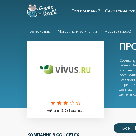
Топ компаний
Секретные ски
Промокодик
Магазины и компании
Vivus.ru (Вивас)
ПР
Срочно ну
рублей. За
компанию 
посещения
независим
территори
достижени
деятельно
Рейтинг:
3.0
(
1
оценка).
Все
КОМПАНИЯ В СОЦСЕТЯХ