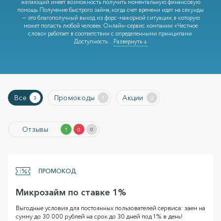
желающий имеет возможность получить моментальную финансовую
помощь. Получение быстрого займа, когда счет времени идет на секунды
— это благополучный выход из форс-мажорной ситуации, в которую
может попасть любой человек. Онлайн-сервис компании «Честное
слово» работает в соответствии с определенными принципами.
Доступность
...
Развернуть ↓
Все
Промокоды
Акции
3
1
2
Отзывы
1
0
0
ПРОМОКОД
Микрозайм по ставке 1%
Выгодные условия для постоянных пользователей сервиса: заем на
сумму до 30 000 рублей на срок до 30 дней под 1% в день!