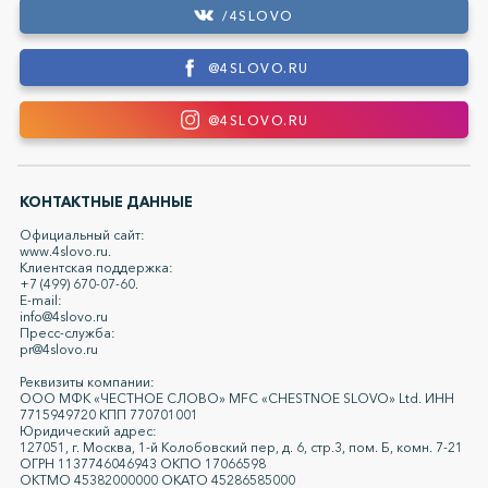
/4SLOVO
@4SLOVO.RU
@4SLOVO.RU
КОНТАКТНЫЕ ДАННЫЕ
Официальный сайт:
www.4slovo.ru.
Клиентская поддержка:
+7 (499) 670-07-60.
E-mail:
info@4slovo.ru
Пресс-служба:
pr@4slovo.ru
Реквизиты компании:
ООО МФК «ЧЕСТНОЕ СЛОВО» MFC «CHESTNOE SLOVO» Ltd. ИНН
7715949720 КПП 770701001
Юридический адрес:
127051, г. Москва, 1-й Колобовский пер, д. 6, стр.3, пом. Б, комн. 7-21
ОГРН 1137746046943 ОКПО 17066598
ОКТМО 45382000000 ОКАТО 45286585000