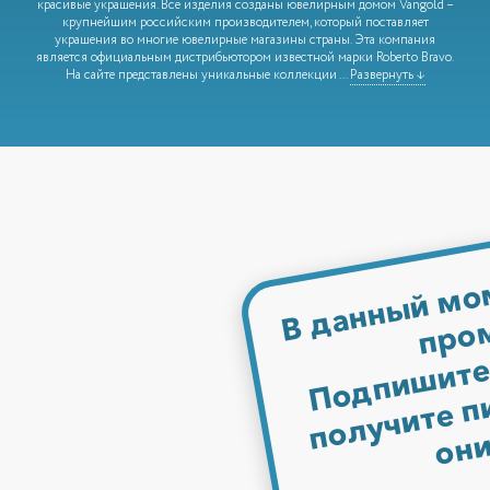
красивые украшения. Все изделия созданы ювелирным домом Vangold –
крупнейшим российским производителем, который поставляет
украшения во многие ювелирные магазины страны. Эта компания
является официальным дистрибьютором известной марки Roberto Bravo.
На сайте представлены уникальные коллекции
...
Развернуть ↓