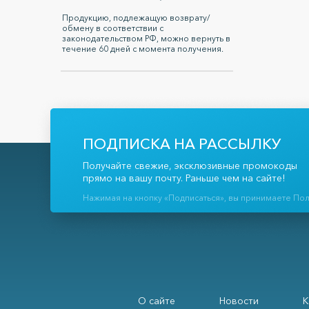
Продукцию, подлежащую возврату/
обмену в соответствии с
законодательством РФ, можно вернуть в
течение 60 дней с момента получения.
ПОДПИСКА НА РАССЫЛКУ
Получайте свежие, эксклюзивные промокоды
прямо на вашу почту. Раньше чем на сайте!
Нажимая на кнопку «Подписаться», вы принимаете По
О сайте
Новости
К