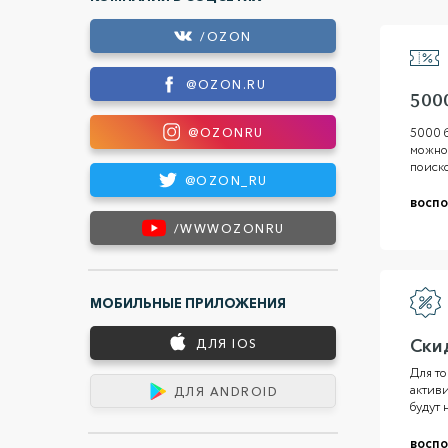
/OZON
@OZON.RU
500
5000 
@OZONRU
можно 
поиск
@OZON_RU
воспо
/WWWOZONRU
МОБИЛЬНЫЕ ПРИЛОЖЕНИЯ
Ски
ДЛЯ IOS
Для то
активи
ДЛЯ ANDROID
будут 
воспо