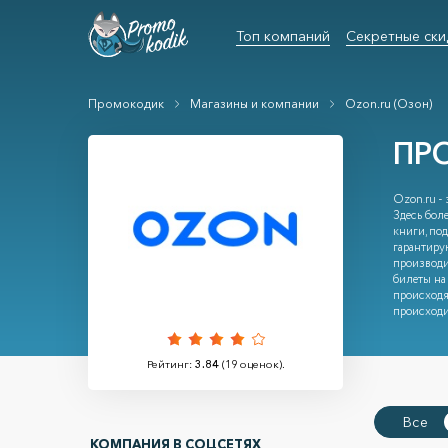
Топ компаний
Секретные ски
Промокодик
Магазины и компании
Ozon.ru (Озон)
ПР
Ozon.ru -
Здесь боле
книги, под
гарантиру
производи
билеты на
происходя
происходи
Рейтинг:
3.84
(
19
оценок).
Все
КОМПАНИЯ В СОЦСЕТЯХ