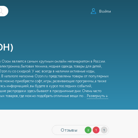
Войти
ОН)
ня Озон является самым крупным онлайн мегамаркетом в России.
электроника, бытовая техника, модная одежда, товары для детей,
Ozon.ru со скидкой. У нас всегда в наличии активные коды,
 В каталоге магазина Ozon.ru представлены товары от популярных
е можно приобрести софт, игры, развивающие программы, а также
уясь информацией, вы будете в курсе последних событий,
шие распродажи здесь бывают в праздничные дни. Очень часто
ных товаров, где можно подобрать отличные вещи по
...
Развернуть ↓
Отзывы
2
1
1