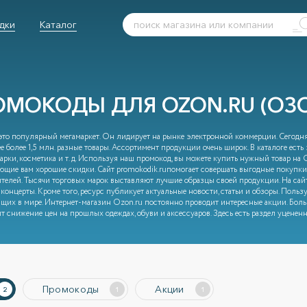
дки
Каталог
ОМОКОДЫ ДЛЯ OZON.RU (ОЗ
 это популярный мегамаркет. Он лидирует на рынке электронной коммерции. Сегод
е более 1,5 млн. разные товары. Ассортимент продукции очень широк. В каталоге есть 
арки, косметика и т. д. Используя наш промокод, вы можете купить нужный товар на 
ющие вам хорошие скидки. Сайт promokodik.ruпомогает совершать выгодные покупки.
телей. Тысячи торговых марок выставляют лучшие образцы своей продукции. На сайт
 концерты. Кроме того, ресурс публикует актуальные новости, статьи и обзоры. Польз
щих в мире. Интернет-магазин Ozon.ru постоянно проводит интересные акции. Боль
т снижение цен на прошлых одеждах, обуви и аксессуаров. Здесь есть раздел уценен
Промокоды
Акции
2
1
1