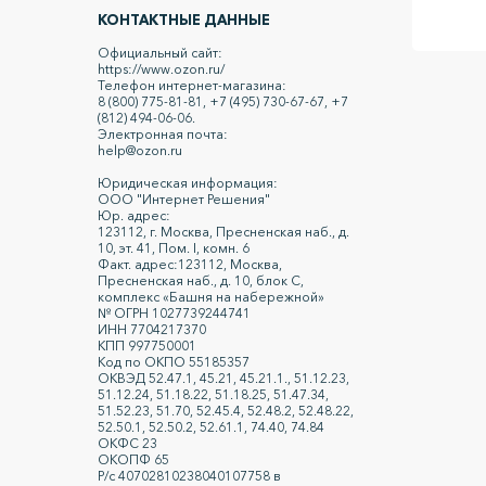
КОНТАКТНЫЕ ДАННЫЕ
Официальный сайт:
https://www.ozon.ru/
Телефон интернет-магазина:
8 (800) 775-81-81, +7 (495) 730-67-67, +7
(812) 494-06-06.
Электронная почта:
help@ozon.ru
Юридическая информация:
ООО "Интернет Решения"
Юр. адрес:
123112, г. Москва, Пресненская наб., д.
10, эт. 41, Пом. I, комн. 6
Факт. адрес:123112, Москва,
Пресненская наб., д. 10, блок С,
комплекс «Башня на набережной»
№ ОГРН 1027739244741
ИНН 7704217370
КПП 997750001
Код по ОКПО 55185357
ОКВЭД 52.47.1, 45.21, 45.21.1., 51.12.23,
51.12.24, 51.18.22, 51.18.25, 51.47.34,
51.52.23, 51.70, 52.45.4, 52.48.2, 52.48.22,
52.50.1, 52.50.2, 52.61.1, 74.40, 74.84
ОКФС 23
ОКОПФ 65
Р/с 40702810238040107758 в