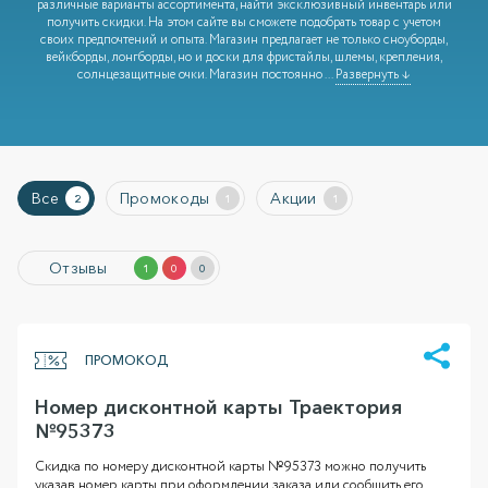
различные варианты ассортимента, найти эксклюзивный инвентарь или
получить скидки. На этом сайте вы сможете подобрать товар с учетом
своих предпочтений и опыта. Магазин предлагает не только сноуборды,
вейкборды, лонгборды, но и доски для фристайлы, шлемы, крепления,
солнцезащитные очки. Магазин постоянно
...
Развернуть ↓
Все
Промокоды
Акции
2
1
1
Отзывы
1
0
0
ПРОМОКОД
Номер дисконтной карты Траектория
№95373
Скидка по номеру дисконтной карты №95373 можно получить
указав номер карты при оформлении заказа или сообщить его