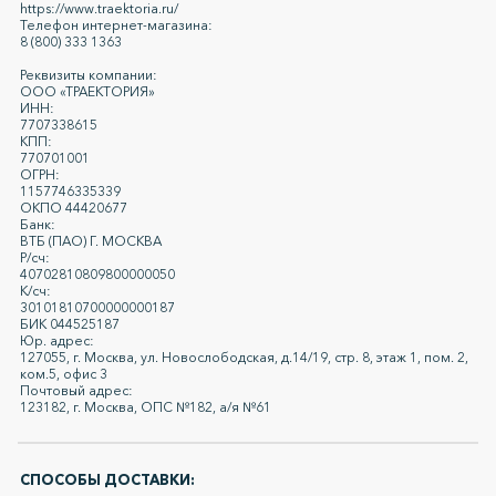
https://www.traektoria.ru/
Телефон интернет-магазина:
8 (800) 333 1363
Реквизиты компании:
ООО «ТРАЕКТОРИЯ»
ИНН:
7707338615
КПП:
770701001
ОГРН:
1157746335339
ОКПО 44420677
Банк:
ВТБ (ПАО) Г. МОСКВА
Р/сч:
40702810809800000050
К/сч:
30101810700000000187
БИК 044525187
Юр. адрес:
127055, г. Москва, ул. Новослободская, д.14/19, стр. 8, этаж 1, пом. 2,
ком.5, офис 3
Почтовый адрес:
123182, г. Москва, ОПС №182, а/я №61
СПОСОБЫ ДОСТАВКИ: