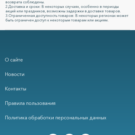
возврата соблюдены.
2.Доставка и сроки: В некоторых случаях, особенно в периоды
акций или праздников, возможны задержки в доставке товаров.
3.Ограниченная доступность товаров: В некоторых регионах может
быть ограничен доступ к некоторым товарам или акциям.
О сайте
Новости
Контакты
Правила пользования
Политика обработки персональных данных