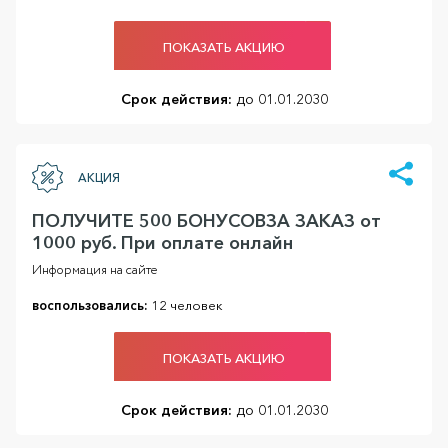
ПОКАЗАТЬ АКЦИЮ
Срок действия:
до 01.01.2030
АКЦИЯ
ПОЛУЧИТЕ 500 БОНУСОВЗА ЗАКАЗ от
1000 руб. При оплате онлайн
Информация на сайте
воспользовались:
12 человек
ПОКАЗАТЬ АКЦИЮ
Срок действия:
до 01.01.2030