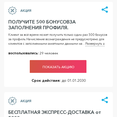
АКЦИЯ
ПОЛУЧИТЕ 500 БОНУСОВЗА
ЗАПОЛНЕНИЯ ПРОФИЛЯ.
Клиент за всё время может получить только один раз 500 бонусов
за профиль. Начисление вознаграждения не предусмотрено для
клиентов с заполненными анкетными данными на
...
Развернуть ↓
воспользовались:
29 человек
ПОКАЗАТЬ АКЦИЮ
Срок действия:
до 01.01.2030
АКЦИЯ
БЕСПЛАТНАЯ ЭКСПРЕСС-ДОСТАВКА от