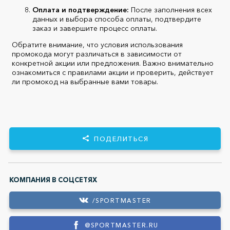
Оплата и подтверждение:
После заполнения всех
данных и выбора способа оплаты, подтвердите
заказ и завершите процесс оплаты.
Обратите внимание, что условия использования
промокода могут различаться в зависимости от
конкретной акции или предложения. Важно внимательно
ознакомиться с правилами акции и проверить, действует
ли промокод на выбранные вами товары.
ПОДЕЛИТЬСЯ
КОМПАНИЯ В СОЦСЕТЯХ
/SPORTMASTER
@SPORTMASTER.RU