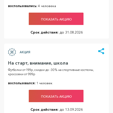
воспользовались:
4 человека
ПОКАЗАТЬ АКЦИЮ
Срок действия:
до 31.08.2026
АКЦИЯ
На старт, внимание, школа
Футболки от 199р, скидки до -30% на спортивные костюмы,
кроссовки от 999р
воспользовался:
1 человек
ПОКАЗАТЬ АКЦИЮ
Срок действия:
до 13.09.2026