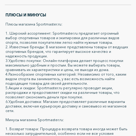
ПЛЮСЫ И МИНУСЫ
Плюсы магазина Sportmaster.ru:
1. Широкий ассортимент: Sportmaster.ru предлагает огромный
выбор спортивных товаров и экипировки для различных видов
спорта, позволяя покупателям легко найти нужные товары.
2. Известные бренды: В магазине представлены товары от ведущих
спортивных брендов, что гарантирует высокое качество и
надежность продукции.
3.Удобство покупки: Онлайн-платформа делает процесс покупки
максимально удобным и простым. Вы можете выбирать товары,
сравнивать их характеристики и цены, не выходя из дома.
4.Разнообразие спортивных категорий: Независимо от того, каким
видом спорта вы занимаетесь, у вас есть возможность найти
подходящие товары для своей деятельности.
5.Акции и скидки: Sportmaster.ru регулярно проводит акции,
распродажи и предоставляет скидки на различные товары, что
позволяет сэкономить деньги при покупке.
6.Удобная доставка: Магазин предоставляет различные варианты
доставки, включая курьерскую доставку и самовывоз из магазинов
сети.
Минусы магазина Sportmaster.ru:
1. Возврат товара: Процедура возврата товара иногда может быть
несколько затруднительной, особенно если не все условия