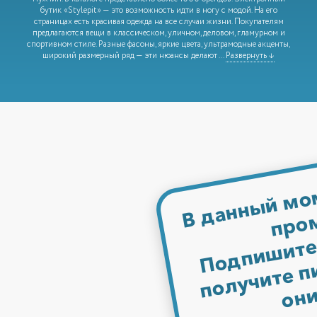
бутик «Stylepit» — это возможность идти в ногу с модой. На его
страницах есть красивая одежда на все случаи жизни. Покупателям
предлагаются вещи в классическом, уличном, деловом, гламурном и
спортивном стиле. Разные фасоны, яркие цвета, ультрамодные акценты,
широкий размерный ряд — эти нюансы делают
...
Развернуть ↓