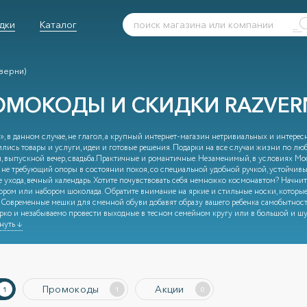
дки
Каталог
зверни)
ОМОКОДЫ И СКИДКИ RAZVERN
», в данном случае, не глагол, а крупный интернет-магазин нетривиальных и интерес
лись товары и услуги, идеи и готовые решения. Подарки на все случаи жизни по лю
, выпускной вечер, свадьба.Практичные и романтичные. Незаменимый, в условиях 
 не требующий опоры в состоянии покоя, со специальной удобной ручкой, устойчивый
 ухода, вечный календарь. Хотите почувствовать себя немножко космонавтом? Начнит
ором или набором шоколада. Обратите внимание на яркие и стильные носки, которые
 Современные мешки для сменной обуви добавят образу вашего ребенка самобытности
рко и незабываемо провести выходные в тесном семейном кругу или в большой и ш
нуть ↓
Промокоды
Акции
1
1
0