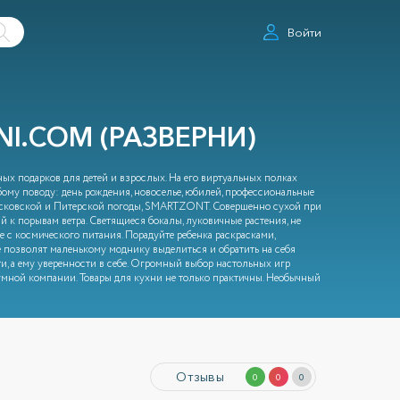
Войти
I.COM (РАЗВЕРНИ)
ных подарков для детей и взрослых. На его виртуальных полках
бому поводу: день рождения, новоселье, юбилей, профессиональные
Московской и Питерской погоды, SMARTZONT. Совершенно сухой при
 к порывам ветра. Светящиеся бокалы, луковичные растения, не
е с космического питания. Порадуйте ребенка раскрасками,
 позволят маленькому моднику выделиться и обратить на себя
, а ему уверенности в себе. Огромный выбор настольных игр
умной компании. Товары для кухни не только практичны. Необычный
Отзывы
0
0
0