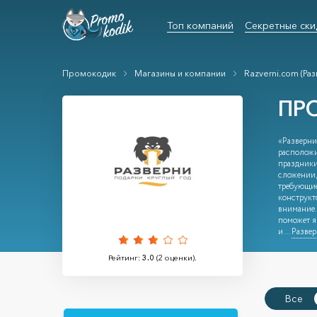
Топ компаний
Секретные ски
Промокодик
Магазины и компании
Razverni.com (Ра
ПР
«Разверни
расположи
праздники
сложении,
требующие
конструкт
внимание.
поможет я
и
...
Развер
Рейтинг:
3.0
(
2
оценки).
Все