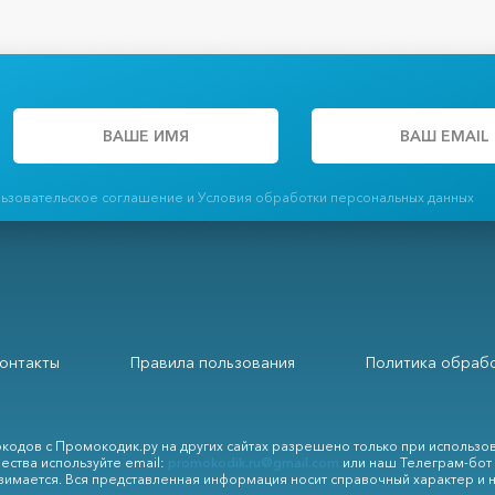
льзовательское соглашение и Условия обработки персональных данных
онтакты
Правила пользования
Политика обрабо
кодов с Промокодик.ру на других сайтах разрешено только при использо
ества используйте email:
promokodik.ru@gmail.com
или наш Телеграм-бот
зимается. Вся представленная информация носит справочный характер и 