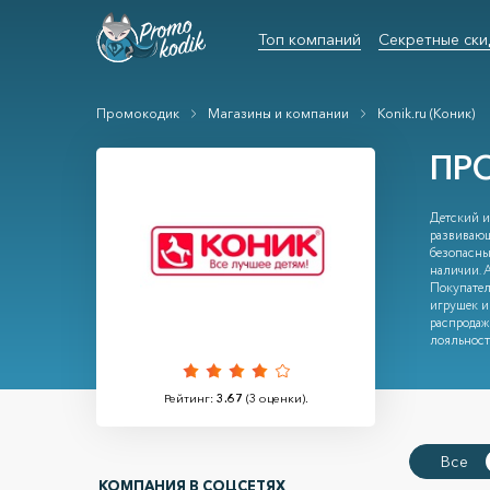
Топ компаний
Секретные ски
Промокодик
Магазины и компании
Konik.ru (Коник)
ПР
Детский и
развивающ
безопасны
наличии. 
Покупател
игрушек и
распродаж
лояльност
Рейтинг:
3.67
(
3
оценки).
Все
КОМПАНИЯ В СОЦСЕТЯХ