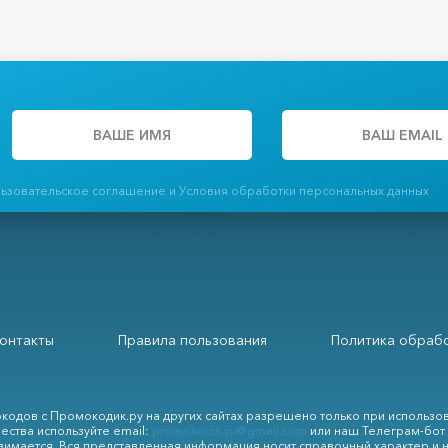
льзовательское соглашение и Условия обработки персональных данных
онтакты
Правила пользования
Политика обрабо
кодов с Промокодик.ру на других сайтах разрешено только при использо
ества используйте email:
promokodik.ru@gmail.com
или наш Телеграм-бот
зимается. Вся представленная информация носит справочный характер и 