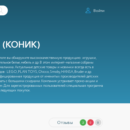
Войти
 (КОНИК)
алоге вы обнаружите высококачественную продукцию: игрушки,
льное белье, мебель и др. В этом интернет-магазине собраны
альчика. Актуальные детские товары и новинки всегда есть в
дов: LEGO, PLAN TOYS, Chicco, Smoby, HANSA, Bruder и др.
ифицированная продукция от именитых производителей детских
пать с большими скидками. Компания устраивает промо-акции и
ам. Для зарегистрированных пользователей специальная программа
 следующих покупок.
Отзывы
2
0
0