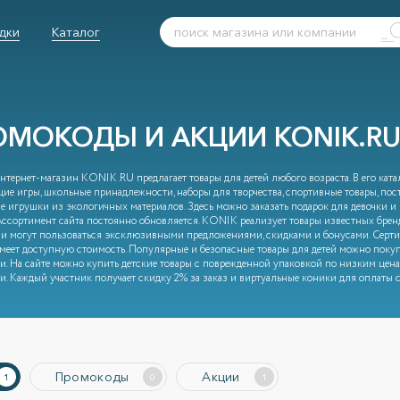
дки
Каталог
ОМОКОДЫ И АКЦИИ KONIK.RU
нтернет-магазин KONIK.RU предлагает товары для детей любого возраста. В его кат
ие игры, школьные принадлежности, наборы для творчества, спортивные товары, посте
е игрушки из экологичных материалов. Здесь можно заказать подарок для девочки и м
Ассортимент сайта постоянно обновляется. KONIK реализует товары известных брен
и могут пользоваться эксклюзивными предложениями, скидками и бонусами. Серт
меет доступную стоимость. Популярные и безопасные товары для детей можно поку
и. На сайте можно купить детские товары с поврежденной упаковкой по низким цен
и. Каждый участник получает скидку 2% за заказ и виртуальные коники для оплаты
Промокоды
Акции
1
0
1