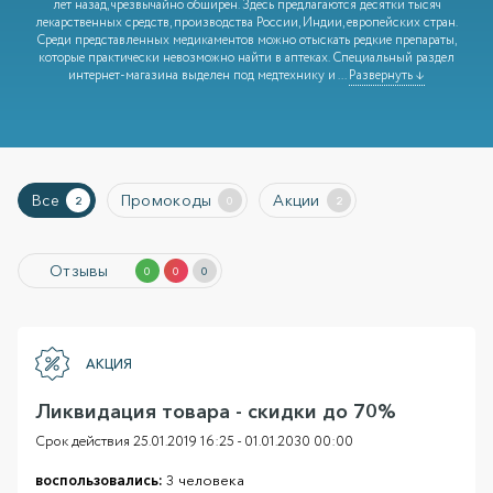
лет назад, чрезвычайно обширен. Здесь предлагаются десятки тысяч
лекарственных средств, производства России, Индии, европейских стран.
Среди представленных медикаментов можно отыскать редкие препараты,
которые практически невозможно найти в аптеках. Специальный раздел
интернет-магазина выделен под медтехнику и
...
Развернуть ↓
Все
Промокоды
Акции
2
0
2
Отзывы
0
0
0
АКЦИЯ
Ликвидация товара - скидки до 70%
Срок действия 25.01.2019 16:25 - 01.01.2030 00:00
воспользовались:
3 человека