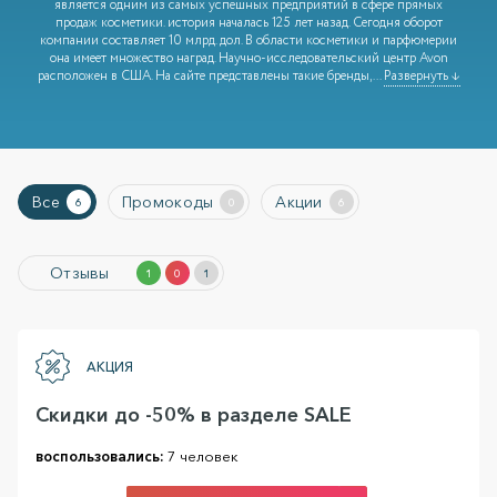
является одним из самых успешных предприятий в сфере прямых
продаж косметики. история началась 125 лет назад. Сегодня оборот
компании составляет 10 млрд. дол. В области косметики и парфюмерии
она имеет множество наград. Научно-исследовательский центр Avon
расположен в США. На сайте представлены такие бренды,
...
Развернуть ↓
Все
Промокоды
Акции
6
0
6
Отзывы
1
0
1
АКЦИЯ
Скидки до -50% в разделе SALE
воспользовались:
7 человек