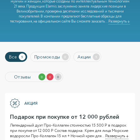
мужчин и женщин, которые созданы по интеллектуальным технологиям
21 века. Продукция Elemis заслуженно заняла лидерские позиции в
Великобритании, проверена десятками исследований и тысячами
покупателей. В компании предлагают бесплатные образцы для
тестирования, на официальном сайте Вы сможете заказать
...
Развернуть ↓
Все
Промокоды
Акции
5
0
5
Отзывы
0
0
0
АКЦИЯ
Подарок при покупке от 12 000 рублей
Легендарный дуэт Про-Коллаген стоимостью 15 500 Р в подарок
при покупке от 12 000 Р Состав подарка: Крем для лица Морские
водоросли Про-Коллаген 15 мл + Ночной крем для
...
Развернуть ↓