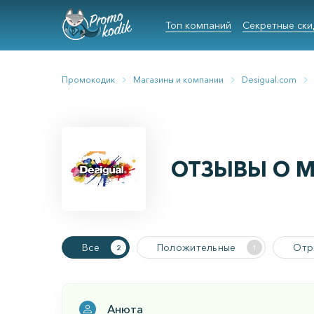
Топ компаний
Секретные ски
Промокодик
Магазины и компании
Desigual.com
ОТЗЫВЫ О М
Все
Положительные
Отр
2
1
Анюта