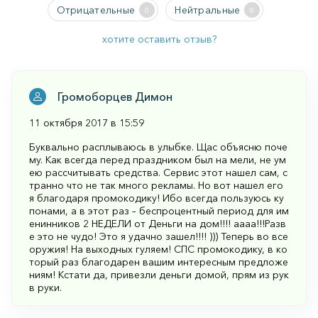
Отрицательные
Нейтральные
0
0
хотите оставить отзыв?
Громоборцев Димон
11 октября 2017 в 15:59
Буквально расплываюсь в улыбке. Щас объясню поче
му. Как всегда перед праздником был на мели, не ум
ею рассчитывать средства. Сервис этот нашел сам, с
транно что не так много рекламы. Но вот нашел его
я благодаря промокодику! Ибо всегда пользуюсь ку
понами, а в этот раз – беспроцентный период для им
енинников 2 НЕДЕЛИ от Деньги на дом!!!! аааа!!!Разв
е это не чудо! Это я удачно зашел!!!! ))) Теперь во все
оружия! На выходных гуляем! СПС промокодику, в ко
торый раз благодарен вашим интересным предложе
ниям! Кстати да, привезли деньги домой, прям из рук
в руки.