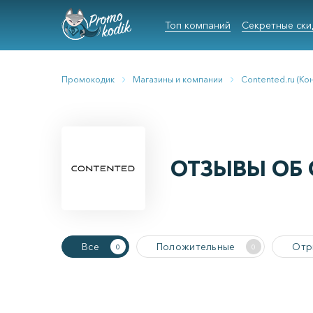
Топ компаний
Секретные ски
Промокодик
Магазины и компании
Contented.ru (Ко
ОТЗЫВЫ ОБ 
Все
Положительные
Отр
0
0