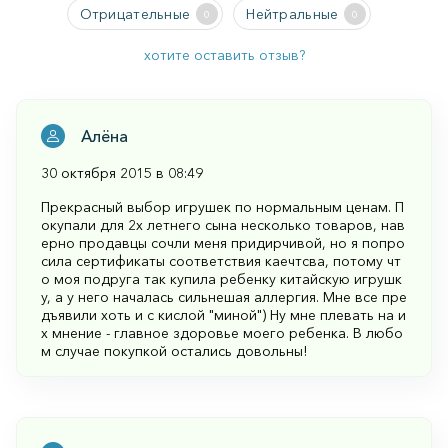
Отрицательные
Нейтральные
0
0
хотите оставить отзыв?
Алёна
30 октября 2015 в 08:49
Прекрасный выбор игрушек по нормальным ценам. П
окупали для 2х летнего сына несколько товаров, нав
ерно продавцы сочли меня придирчивой, но я попро
сила сертификаты соответствия каечтсва, потому чт
о моя подруга так купила ребенку китайскую игрушк
у, а у него началась сильнешая аллергия. Мне все пре
дъявили хоть и с кислой "миной") Ну мне плевать на и
х мнение - главное здоровье моего ребенка. В любо
м случае покупкой остались довольны!