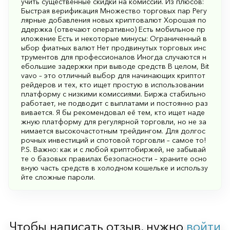
учить существенные скидки на комиссии. Из плюсов:
Быстрая верификация Множество торговых пар Регу
лярные добавления новых криптовалют Хорошая по
ддержка (отвечают оперативно) Есть мобильное пр
иложение Есть и некоторые минусы: Ограниченный в
ыбор фиатных валют Нет продвинутых торговых инс
трументов для профессионалов Иногда случаются н
ебольшие задержки при выводе средств В целом, Bit
vavo – это отличный выбор для начинающих криптот
рейдеров и тех, кто ищет простую в использовании
платформу с низкими комиссиями. Биржа стабильно
работает, не подводит с выплатами и постоянно раз
вивается. Я бы рекомендовал её тем, кто ищет наде
жную платформу для регулярной торговли, но не за
нимается высокочастотным трейдингом. Для долгос
рочных инвестиций и спотовой торговли – самое то!
P.S. Важно: как и с любой криптобиржей, не забывай
те о базовых правилах безопасности – храните осно
вную часть средств в холодном кошельке и использу
йте сложные пароли.
Чтобы написать отзыв, нужно
войти