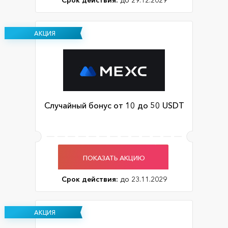
Срок действия:
до 29.12.2029
АКЦИЯ
Случайный бонус от 10 до 50 USDT
ПОКАЗАТЬ АКЦИЮ
Срок действия:
до 23.11.2029
АКЦИЯ