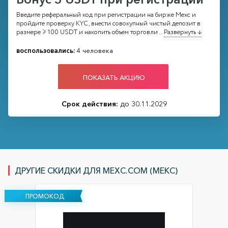
Введите реферальный код при регистрации на бирже Mexc и
пройдите проверку KYC, внести совокупный чистый депозит в
размере ≥ 100 USDT и накопить объем торговли
...
Развернуть ↓
воспользовались:
4 человека
ПОКАЗАТЬ АКЦИЮ
Срок действия:
до 30.11.2029
ДРУГИЕ СКИДКИ ДЛЯ MEXC.COM (МЕКС)
ПРОМОКОД