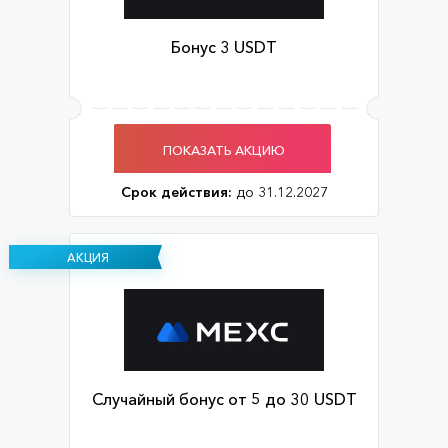
Бонус 3 USDT
ПОКАЗАТЬ АКЦИЮ
Срок действия:
до 31.12.2027
АКЦИЯ
Случайный бонус от 5 до 30 USDT