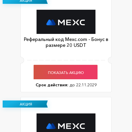
АКЦИЯ
Реферальный код Mexc.com - Бонус в
размере 20 USDT
ПОКАЗАТЬ АКЦИЮ
Срок действия:
до 22.11.2029
АКЦИЯ