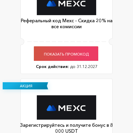
Реферальный код Mexc - Скидка 20% на
все комиссии
ПОКАЗАТЬ ПРОМОКОД
Срок действия:
до 31.12.2027
АКЦИЯ
Зарегистрируйтесь и получите бонус в 8
000 USDT