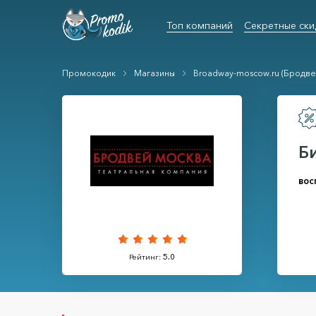
Топ компаний
Секретные ски
Промокодик
Магазины
Broadway-moscow.ru (Бродве
Б
вос
Рейтинг:
5.0