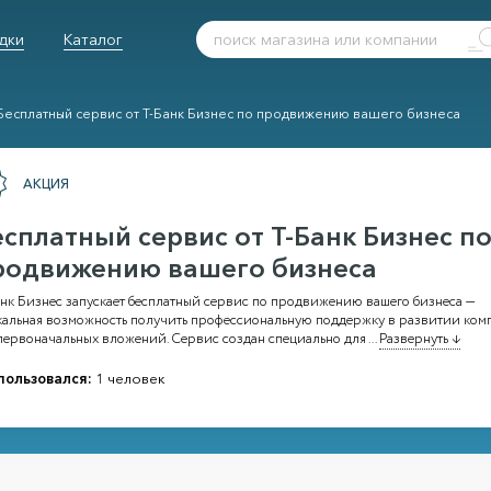
дки
Каталог
Бесплатный сервис от Т-Банк Бизнес по продвижению вашего бизнеса
АКЦИЯ
есплатный сервис от Т-Банк Бизнес п
родвижению вашего бизнеса
анк Бизнес запускает бесплатный сервис по продвижению вашего бизнеса —
кальная возможность получить профессиональную поддержку в развитии ком
 первоначальных вложений. Сервис создан специально для
...
Развернуть ↓
пользовался:
1 человек