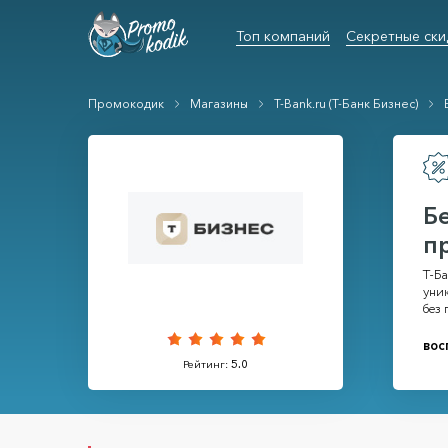
Топ компаний
Секретные ски
Промокодик
Магазины
T-Bank.ru (Т-Банк Бизнес)
Б
п
Т-Б
уни
без
вос
Рейтинг:
5.0