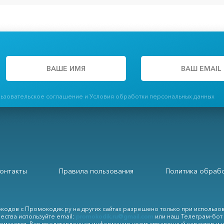
льзовательское соглашение и Условия обработки персональных данных
онтакты
Правила пользования
Политика обрабо
кодов с Промокодик.ру на других сайтах разрешено только при использо
ества используйте email:
promokodik.ru@gmail.com
или наш Телеграм-бот
зимается. Вся представленная информация носит справочный характер и 