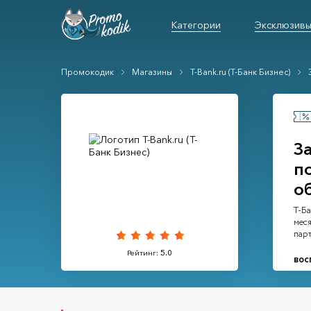
Категории
Эксклюзив
Промокодик
Магазины
T-Bank.ru (Т-Банк Бизнес)
З
п
о
Т-Ба
мес
парт
Рейтинг:
5.0
вос