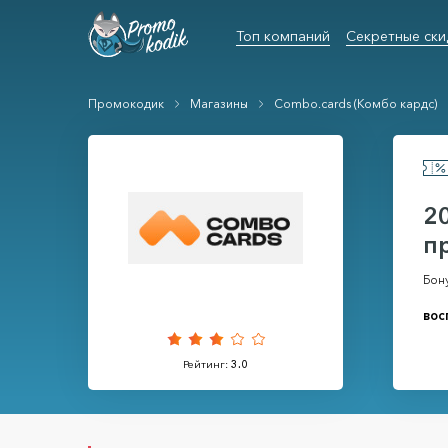
Топ компаний
Секретные ски
Промокодик
Магазины
Combo.cards (Комбо кардс)
2
п
Бон
вос
Рейтинг:
3.0