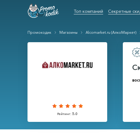
Топ компаний
Секретные ски
Промокодик
Магазины
Alcomarket.ru (AлкоМаркет)
С
вос
Рейтинг:
5.0