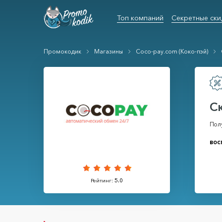
Топ компаний
Секретные ски
Промокодик
Магазины
Coco-pay.com (Коко-пэй)
С
Пол
вос
Рейтинг:
5.0