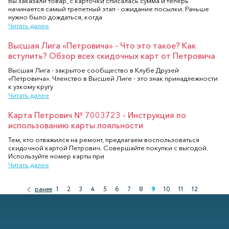
Вы заказали товар, с карточки списалась сумма и теперь
начинается самый трепетный этап - ожидание посылки. Раньше
нужно было дождаться, когда
Читать далее
Высшая Лига «Петровича» - Что это такое? Как
вступить? Обзор всех скидочных карт от Петровича
Высшая Лига - закрытое сообщество в Клубе Друзей
«Петровича». Членство в Высшей Лиге - это знак принадлежности
к узкому кругу
Читать далее
Карта Петрович № 7003723 - Инструкция по
использованию карты лояльности
Тем, кто отважился на ремонт, предлагаем воспользоваться
скидочной картой Петрович. Совершайте покупки с выгодой.
Используйте номер карты при
Читать далее
ранее
1
2
3
4
5
6
7
8
9
10
11
12