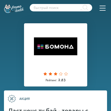
2.83
Рейтинг:
АКЦИЯ
Ласт ченс ту бай - товары с