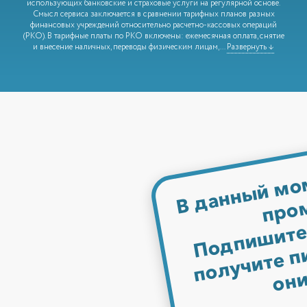
использующих банковские и страховые услуги на регулярной основе.
Смысл сервиса заключается в сравнении тарифных планов разных
финансовых учреждений относительно расчетно-кассовых операций
(РКО). В тарифные платы по РКО включены: ежемесячная оплата, снятие
и внесение наличных, переводы физическим лицам,
...
Развернуть ↓