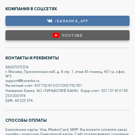
КОМПАНИЯ В СОЦСЕТЯХ
/BARANKA_APP
YOUTUBE
КОНТАКТЫ И РЕКВИЗИТЫ
88007075354
г. Москва, Пресненская наб, д. 8 стр. 1, этаж 45 помещ. 451 м, офис
№ 5
support@baranka.ru
Расчетный счет: 407 702 810 010 000 792 951
Название банка: АО «ТИНЬКОФФ БАНК» Корр.счет: 301 101 810 145
250 000 974
БИК: 44 525 974
СПОСОБЫ ОПЛАТЫ
Банковские карты: Visa, MasterCard, МИР: Вы можете оплатить заказ
онлайн с помощью банковской карты. Сайт поддерживает основные