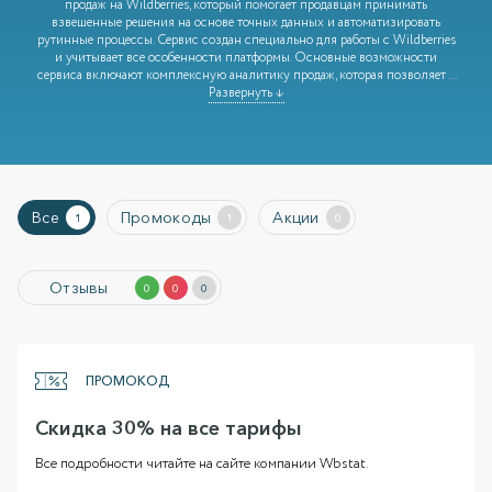
продаж на Wildberries, который помогает продавцам принимать
взвешенные решения на основе точных данных и автоматизировать
рутинные процессы. Сервис создан специально для работы с Wildberries
и учитывает все особенности платформы. Основные возможности
сервиса включают комплексную аналитику продаж, которая позволяет
...
Развернуть ↓
Все
Промокоды
Акции
1
1
0
Отзывы
0
0
0
ПРОМОКОД
Скидка 30% на все тарифы
Все подробности читайте на сайте компании Wbstat.