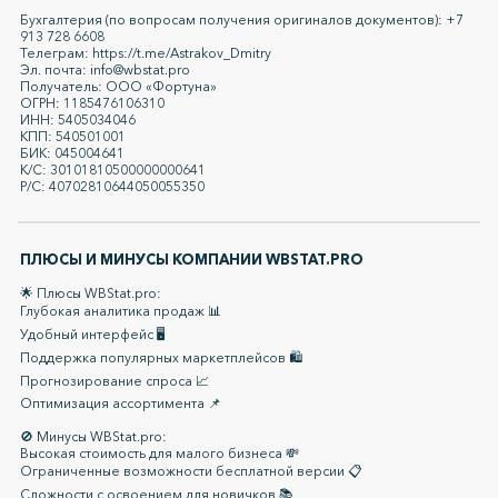
Бухгалтерия (по вопросам получения оригиналов документов): +7
913 728 6608
Телеграм: https://t.me/Astrakov_Dmitry
Эл. почта: info@wbstat.pro
Получатель: ООО «Фортуна»
ОГРН: 1185476106310
ИНН: 5405034046
КПП: 540501001
БИК: 045004641
К/С: 30101810500000000641
Р/С: 40702810644050055350
ПЛЮСЫ И МИНУСЫ КОМПАНИИ WBSTAT.PRO
🌟 Плюсы WBStat.pro:
Глубокая аналитика продаж 📊
Удобный интерфейс 🖥️
Поддержка популярных маркетплейсов 🛍️
Прогнозирование спроса 📈
Оптимизация ассортимента 📌
🚫 Минусы WBStat.pro:
Высокая стоимость для малого бизнеса 💸
Ограниченные возможности бесплатной версии 📋
Сложности с освоением для новичков 📚