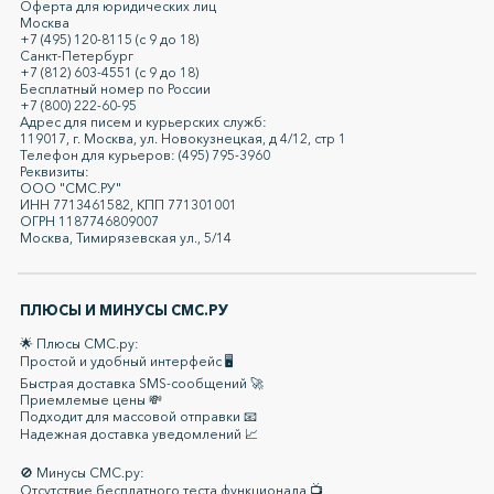
Оферта для юридических лиц
Москва
+7 (495) 120-8115 (с 9 до 18)
Санкт-Петербург
+7 (812) 603-4551 (с 9 до 18)
Бесплатный номер по России
+7 (800) 222-60-95
Адрес для писем и курьерских служб:
119017, г. Москва, ул. Новокузнецкая, д 4/12, стр 1
Телефон для курьеров: (495) 795-3960
Реквизиты:
ООО "СМС.РУ"
ИНН 7713461582, КПП 771301001
ОГРН 1187746809007
Москва, Тимирязевская ул., 5/14
ПЛЮСЫ И МИНУСЫ СМС.РУ
🌟 Плюсы СМС.ру:
Простой и удобный интерфейс 🖥️
Быстрая доставка SMS-сообщений 🚀
Приемлемые цены 💸
Подходит для массовой отправки 📧
Надежная доставка уведомлений 📈
🚫 Минусы СМС.ру:
Отсутствие бесплатного теста функционала 📺