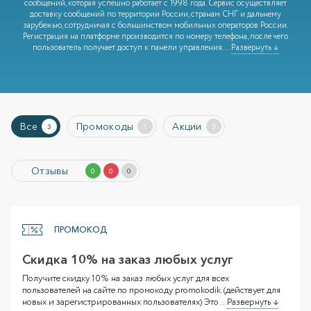
сообщений, которая успешно работает с 1998 года. Сервис осуществляет
доставку сообщений по территории России, странам СНГ и дальнему
зарубежью, сотрудничая с большинством мобильных операторов России.
Регистрация на платформе производится по номеру телефона, после чего
пользователь получает доступ к панели управления.
...
Развернуть ↓
Все
Промокоды
Акции
3
1
2
Отзывы
0
0
0
ПРОМОКОД
Скидка 10% на заказ любых услуг
Получите скидку 10% на заказ любых услуг для всех
пользователей на сайте по промокоду promokodik. (действует для
новых и зарегистрированных пользователях) Это
...
Развернуть ↓