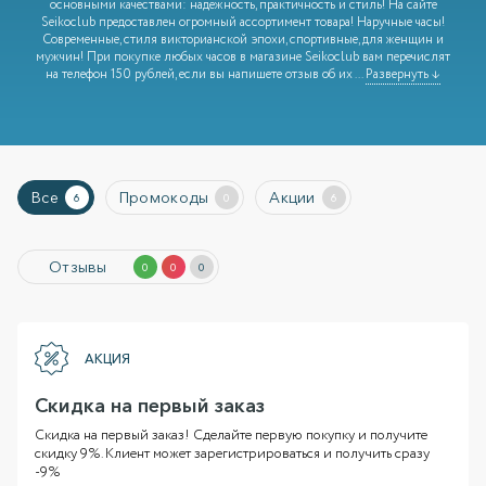
основными качествами: надёжность, практичность и стиль! На сайте
Seikoclub предоставлен огромный ассортимент товара! Наручные часы!
Современные, стиля викторианской эпохи, спортивные, для женщин и
мужчин! При покупке любых часов в магазине Seikoclub вам перечислят
на телефон 150 рублей, если вы напишете отзыв об их
...
Развернуть ↓
Все
Промокоды
Акции
6
0
6
Отзывы
0
0
0
АКЦИЯ
Скидка на первый заказ
Скидка на первый заказ! Сделайте первую покупку и получите
скидку 9%. Клиент может зарегистрироваться и получить сразу
-9%