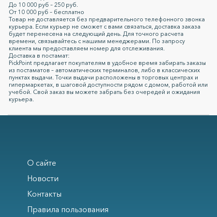
До 10 000 руб – 250 руб.
От 10 000 руб – бесплатно
Товар не доставляется без предварительного телефонного звонка
курьера. Если курьер не сможет с вами связаться, доставка заказа
будет перенесена на следующий день. Для точного расчета
времени, связывайтесь с нашими менеджерами. По запросу
клиента мы предоставляем номер для отслеживания.
Доставка в постамат:
PickPoint предлагает покупателям в удобное время забирать заказы
из постаматов – автоматических терминалов, либо в классических
пунктах выдачи. Точки выдачи расположены в торговых центрах и
гипермаркетах, в шаговой доступности рядом с домом, работой или
учебой. Свой заказ вы можете забрать без очередей и ожидания
курьера.
О сайте
Новости
Контакты
Правила пользования