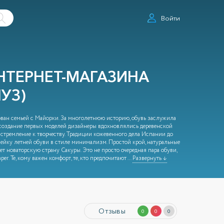
Войти
НТЕРНЕТ-МАГАЗИНА
УЗ)
ван семьей с Майорки. За многолетнюю историю, обувь заслужила
 создание первых моделей дизайнеры вдохновлялись деревенской
 стремление к творчеству. Традиции кожевенного дела Испании до
ейку летней обуви в стиле минимализм. Простой крой, натуральные
 новаторскую страну Сакуры. Это не просто очередная пара обуви,
er. Те, кому важен комфорт, те, кто предпочитают
...
Развернуть ↓
Отзывы
0
0
0