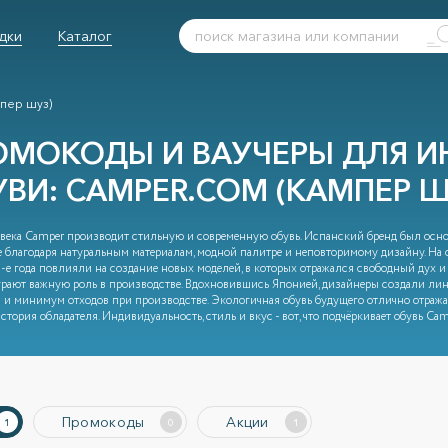
дки
Каталог
пер шуз)
ОМОКОДЫ И ВАУЧЕРЫ ДЛЯ И
УВИ: СAMPER.COM (КАМПЕР Ш
века Camper производит стильную и современную обувь. Испанский бренд был осно
 благодаря натуральным материалам, модной палитре и неповторимому дизайну. На
0-е года повлияли на создание новых моделей, в которых отражался свободный дух и
грают важную роль в производстве. Вдохновившись Японией, дизайнеры создали лин
 и минимум отходов при производстве. Экологичная обувь будущего отлично отражает
стория обладателя. Индивидуальность, стиль и вкус - вот, что подчёркивает обувь Camp
Промокоды
Акции
1
0
1