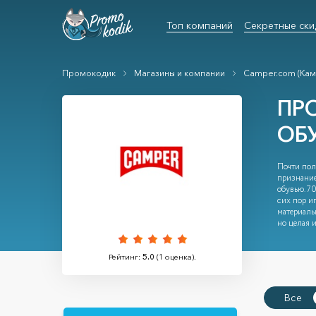
Топ компаний
Секретные ски
Промокодик
Магазины и компании
Camper.com (Кам
ПР
ОБ
Почти пол
признание
обувью. 7
сих пор и
материалы
но целая и
Рейтинг:
5.0
(
1
оценка).
Все