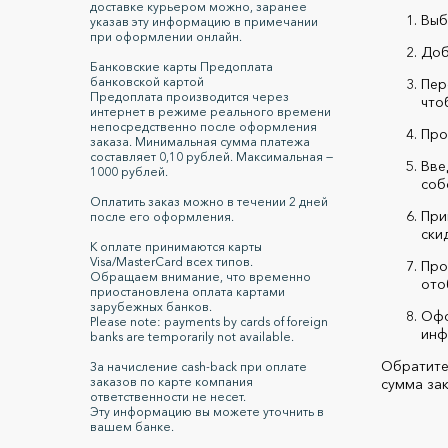
доставке курьером можно, заранее
Выб
указав эту информацию в примечании
при оформлении онлайн.
Доб
Банковские карты Предоплата
банковской картой
Пер
Предоплата производится через
что
интернет в режиме реального времени
непосредственно после оформления
Про
заказа. Минимальная сумма платежа
составляет 0,10 рублей. Максимальная —
Вве
1000 рублей.
соб
Оплатить заказ можно в течении 2 дней
При
после его оформления.
ски
К оплате принимаются карты
Visa/MasterCard всех типов.
Про
Обращаем внимание, что временно
ото
приостановлена оплата картами
зарубежных банков.
Офо
Please note: payments by cards of foreign
инф
banks are temporarily not available.
Обратите
За начисление сash-back при оплате
заказов по карте компания
сумма зак
ответственности не несет.
Эту информацию вы можете уточнить в
вашем банке.