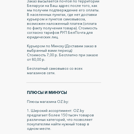
Заказ высылается почтой по территории
Беларуси на Ваш адрес после того, как
мы получим подтверждение его оплаты.
В населенных пунктах, где нет доставки
курьером и пунктов самовывоза,
возможен наложенный платеж (оплата
по факту получения товара). Стоимость
согласно тарифов РУП БелПочта для
юридических лиц.
Курьером по Минску (Доставим заказ в
выбранный вами период)
Стоимость 7,00 р. Бесплатно при заказе
от 80,00 р.
Бесплатный самовывоз со всех
магазинов сети.
ПЛЮСЫ И МИНУСЫ
Плюсы магазина OZ.by:
1. Широкий ассортимент: OZ.by
предлагает более 150 тысяч товаров
различных категорий, что позволяет
покупателям найти нужный товар в
одном месте.