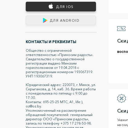
ДЛЯ IOS
ДЛЯ ANDROID
Ски
КОНТАКТЫ И РЕКВИЗИТЫ
Общество с ограниченной
воспо
ответственностью «Приносим радость».
Свидетельство о государственной
регистрации выдано Минским
горисполкомом от 19.04.2018 с
регистрационным номером 193067319.
УНП 193067319.
Юридический адрес: 220073, г. Минск, ул.
Скрыганова, д. 14, каб. 36. Время работы
с понедельника по пятницу с 9:00 до
17:30.
Контакты: 695-25-25 МТС, A1, life:),
oz@oz.by.
Ски
Уполномоченный на рассмотрение
обращений покупателей: генеральный
директор ООО «Приносим радость»,
Укажит
запись по телефону +375 17 278-50-98.
на ски
Уполномоченные по защите прав