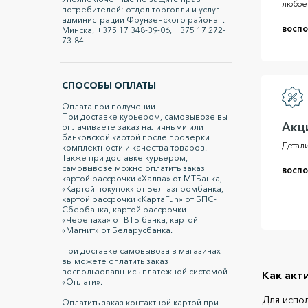
любое
потребителей: отдел торговли и услуг
администрации Фрунзенского района г.
воспо
Минска, +375 17 348-39-06, +375 17 272-
73-84.
СПОСОБЫ ОПЛАТЫ
Оплата при получении
При доставке курьером, самовывозе вы
Акц
оплачиваете заказ наличными или
банковской картой после проверки
Детали
комплектности и качества товаров.
Также при доставке курьером,
самовывозе можно оплатить заказ
воспо
картой рассрочки «Халва» от МТБанка,
«Картой покупок» от Белгазпромбанка,
картой рассрочки «КартаFun» от БПС-
Сбербанка, картой рассрочки
«Черепаха» от ВТБ банка, картой
«Магнит» от Беларусбанка.
При доставке самовывоза в магазинах
вы можете оплатить заказ
воспользовавшись платежной системой
Как акт
«Оплати».
Для испо
Оплатить заказ контактной картой при