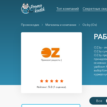
Топ компаний
Секретные ски
Промокодик
Магазины и компании
Oz.by (Оз)
РА
OZ.by - э
OZ.by сум
OZ.by пред
принадлеж
основных 
удобным. 
выбор.Ком
курьерску
Рейтинг:
5.0
(
1
оценка).
Все