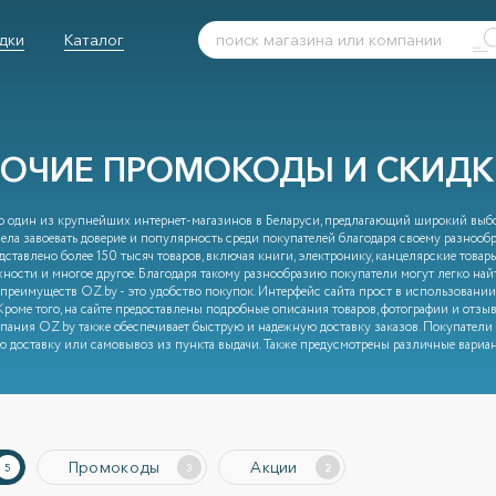
дки
Каталог
БОЧИЕ ПРОМОКОДЫ И СКИДКИ
то один из крупнейших интернет-магазинов в Беларуси, предлагающий широкий выбо
ела завоевать доверие и популярность среди покупателей благодаря своему разноо
ставлено более 150 тысяч товаров, включая книги, электронику, канцелярские товары,
ности и многое другое. Благодаря такому разнообразию покупатели могут легко най
преимуществ OZ.by - это удобство покупок. Интерфейс сайта прост в использовании
Кроме того, на сайте предоставлены подробные описания товаров, фотографии и отзы
пания OZ.by также обеспечивает быструю и надежную доставку заказов. Покупатели 
ю доставку или самовывоз из пункта выдачи. Также предусмотрены различные вариан
Промокоды
Акции
5
3
2