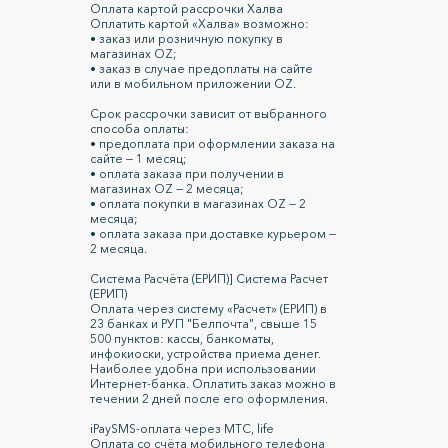
Оплата картой рассрочки Халва
Оплатить картой «Халва» возможно:
• заказ или розничную покупку в
магазинах OZ;
• заказ в случае предоплаты на сайте
или в мобильном приложении OZ.
Срок рассрочки зависит от выбранного
способа оплаты:
• предоплата при оформлении заказа на
сайте — 1 месяц;
• оплата заказа при получении в
магазинах OZ — 2 месяца;
• оплата покупки в магазинах OZ — 2
месяца;
• оплата заказа при доставке курьером —
2 месяца.
Система Расчёта (ЕРИП)] Система Расчет
(ЕРИП)
Оплата через систему «Расчет» (ЕРИП) в
23 банках и РУП "Белпочта", свыше 15
500 пунктов: кассы, банкоматы,
инфокиоски, устройства приема денег.
Наиболее удобна при использовании
Интернет-банка. Оплатить заказ можно в
течении 2 дней после его оформления.
iPaySMS-оплата через МТС, life
Оплата со счёта мобильного телефона