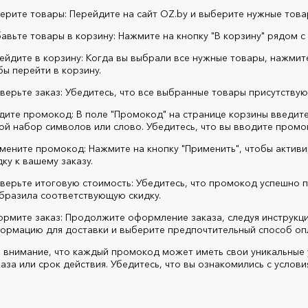
ерите товары: Перейдите на сайт OZ.by и выберите нужные това
авьте товары в корзину: Нажмите на кнопку "В корзину" рядом с
ейдите в корзину: Когда вы выбрали все нужные товары, нажмите
бы перейти в корзину.
верьте заказ: Убедитесь, что все выбранные товары присутствуют
дите промокод: В поле "Промокод" на странице корзины введи
ой набор символов или слово. Убедитесь, что вы вводите промо
мените промокод: Нажмите на кнопку "Применить", чтобы акти
дку к вашему заказу.
верьте итоговую стоимость: Убедитесь, что промокод успешно п
бразила соответствующую скидку.
рмите заказ: Продолжите оформление заказа, следуя инструкци
ормацию для доставки и выберите предпочтительный способ оп
 внимание, что каждый промокод может иметь свои уникальные у
аза или срок действия. Убедитесь, что вы ознакомились с услов